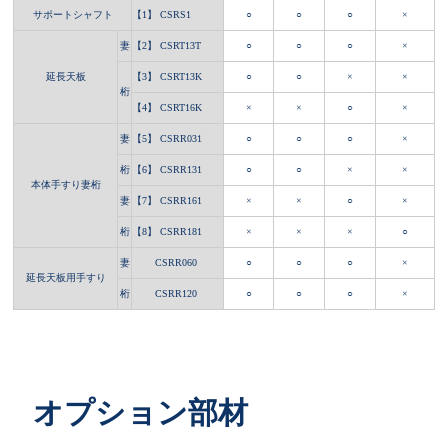
サポートシャフト
【1】 CSRS1
○
○
○
×
妻
【2】 CSRT13T
○
○
○
×
延長天板
【3】 CSRT13K
○
○
×
×
桁
【4】 CSRT16K
×
×
○
×
妻
【5】 CSRR031
○
○
○
×
桁
【6】 CSRR131
○
○
×
×
本体手すり妻桁
妻
【7】 CSRR161
×
×
○
×
桁
【8】 CSRR181
×
×
×
○
妻
CSRR060
○
○
○
×
延長天板用手すり
桁
CSRR120
○
○
○
×
オプション部材