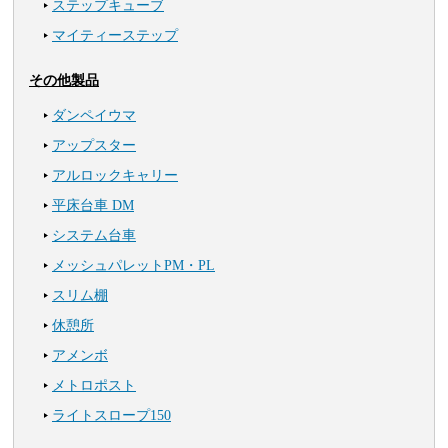
ステップキューブ
マイティーステップ
その他製品
ダンペイウマ
アップスター
アルロックキャリー
平床台車 DM
システム台車
メッシュパレットPM・PL
スリム棚
休憩所
アメンボ
メトロポスト
ライトスロープ150